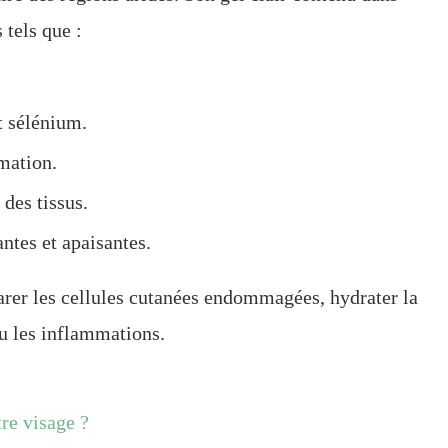
 tels que :
t sélénium.
mation.
 des tissus.
ntes et apaisantes.
rer les cellules cutanées endommagées, hydrater la
ou les inflammations.
tre visage ?