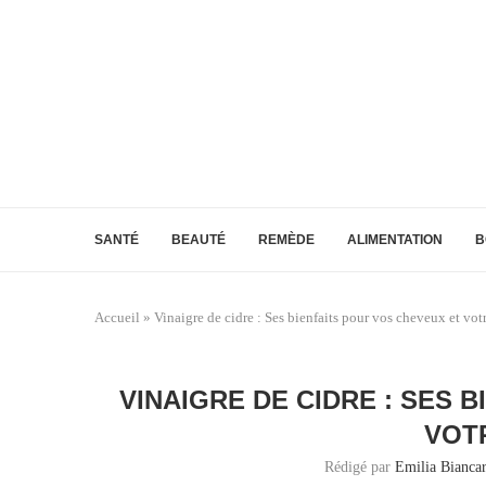
SANTÉ
BEAUTÉ
REMÈDE
ALIMENTATION
B
Accueil
»
Vinaigre de cidre : Ses bienfaits pour vos cheveux et vot
VINAIGRE DE CIDRE : SES 
VOT
Rédigé par
Emilia Biancar