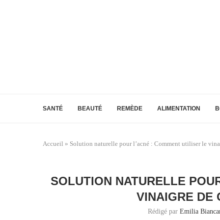
SANTÉ
BEAUTÉ
REMÈDE
ALIMENTATION
B
Accueil
»
Solution naturelle pour l’acné : Comment utiliser le vin
SOLUTION NATURELLE POUR
VINAIGRE DE
Rédigé par
Emilia Biancar