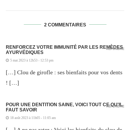
2 COMMENTAIRES
RENFORCEZ VOTRE IMMUNITÉ PAR LES REMÈDES
RÉPONDRE
AYURVÉDIQUES
5 mai 2023 à 12h53 - 12:53 pm
[…] Clou de girofle : ses bienfaits pour vos dents
! […]
POUR UNE DENTITION SAINE, VOICI TOUT CE QU'IL
RÉPONDRE
FAUT SAVOIR
18 août 2023 à 11h05 - 11:05 am
[…] A ne pas rater : Voici les bienfaits du clou de