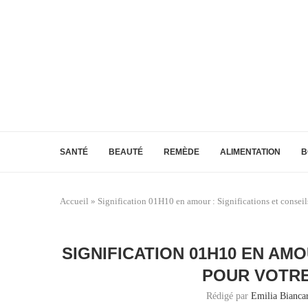
SANTÉ
BEAUTÉ
REMÈDE
ALIMENTATION
B
Accueil
»
Signification 01H10 en amour : Significations et consei
SIGNIFICATION 01H10 EN AMO
POUR VOTRE
Rédigé par
Emilia Biancar