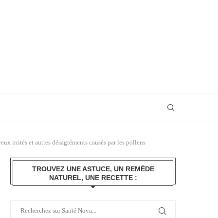
eux irrités et autres désagréments causés par les pollens
TROUVEZ UNE ASTUCE, UN REMÈDE
NATUREL, UNE RECETTE :