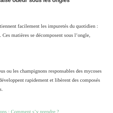
aise odeur sous les ongles
retiennent facilement les impuretés du quotidien :
 Ces matières se décomposent sous l’ongle,
eus ou les champignons responsables des mycoses
e développent rapidement et libèrent des composés
s.
isons : Comment s’y prendre ?