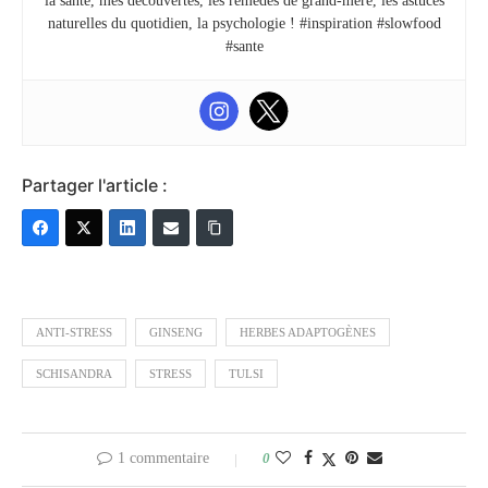
la santé, mes découvertes, les remèdes de grand-mère, les astuces
naturelles du quotidien, la psychologie ! #inspiration #slowfood
#sante
Partager l'article :
ANTI-STRESS
GINSENG
HERBES ADAPTOGÈNES
SCHISANDRA
STRESS
TULSI
1 commentaire
0