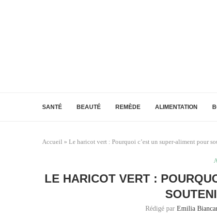
SANTÉ
BEAUTÉ
REMÈDE
ALIMENTATION
B
Accueil
»
Le haricot vert : Pourquoi c’est un super-aliment pour sou
A
LE HARICOT VERT : POURQU
SOUTENI
Rédigé par
Emilia Biancar