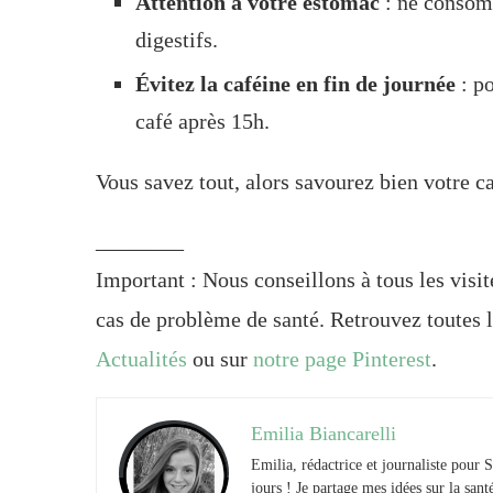
Attention à votre estomac
: ne consomm
digestifs.
Évitez la caféine en fin de journée
: po
café après 15h.
Vous savez tout, alors savourez bien votre ca
________
Important : Nous conseillons à tous les visi
cas de problème de santé. Retrouvez toutes l
Actualités
ou sur
notre page Pinterest
.
Emilia Biancarelli
Emilia, rédactrice et journaliste pour S
jours ! Je partage mes idées sur la san