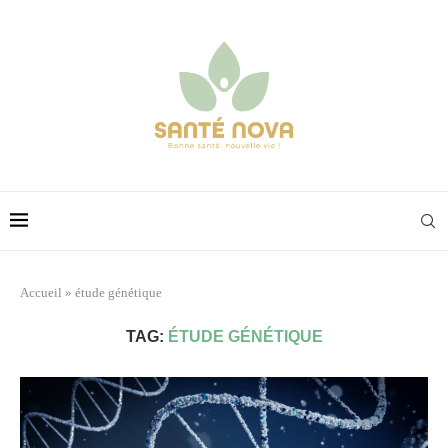
Accueil
»
étude génétique
TAG:
ÉTUDE GÉNÉTIQUE