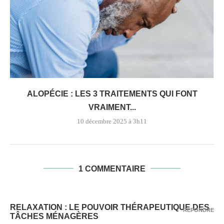
ALOPÉCIE : LES 3 TRAITEMENTS QUI FONT
VRAIMENT...
10 décembre 2025 à 3h11
1 COMMENTAIRE
RELAXATION : LE POUVOIR THÉRAPEUTIQUE DES
RÉPONDRE
TÂCHES MÉNAGÈRES