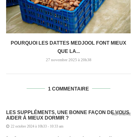
POURQUOI LES DATTES MEDJOOL FONT MIEUX
QUE LA...
27 novembre 2025 à 20h38
1 COMMENTAIRE
LES SUPPLÉMENTS, UNE BONNE FAÇON DE VOUS
RÉPONDRE
AIDER À MIEUX DORMIR ?
22 octobre 2024 à 10h33 - 10:33 am