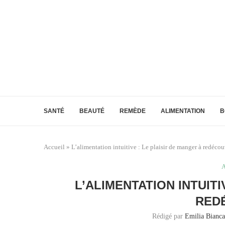
SANTÉ
BEAUTÉ
REMÈDE
ALIMENTATION
B
Accueil
»
L’alimentation intuitive : Le plaisir de manger à redécou
A
L’ALIMENTATION INTUITI
RED
Rédigé par
Emilia Bianca