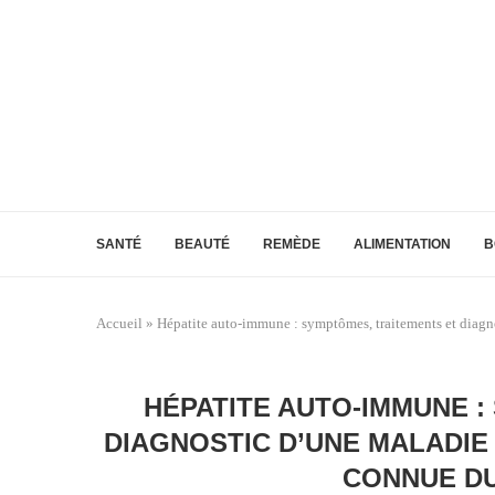
SANTÉ
BEAUTÉ
REMÈDE
ALIMENTATION
B
Accueil
»
Hépatite auto-immune : symptômes, traitements et diagno
HÉPATITE AUTO-IMMUNE 
DIAGNOSTIC D’UNE MALADIE
CONNUE DU