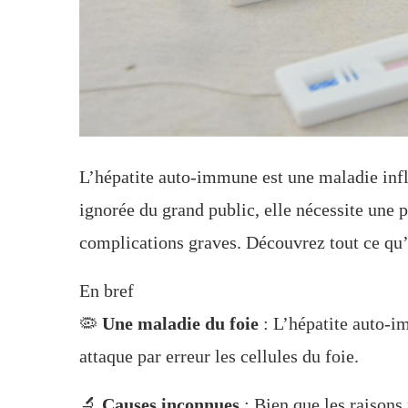
L’hépatite auto-immune est une maladie inf
ignorée du grand public, elle nécessite une 
complications graves. Découvrez tout ce qu’i
En bref
🦠
Une maladie du foie
: L’hépatite auto-i
attaque par erreur les cellules du foie.
🔬
Causes inconnues
: Bien que les raisons 