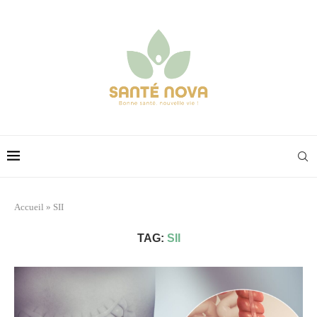
Accueil
»
SII
TAG:
SII